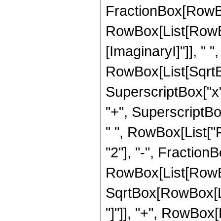
FractionBox[RowBox
RowBox[List[RowBo
[ImaginaryI]"]], " ", 
RowBox[List[SqrtB
SuperscriptBox["x",
"+", SuperscriptBox["y"
" ", RowBox[List["
"2"], "-", Fractio
RowBox[List[RowBox[
SqrtBox[RowBox[List
"]"]], "+", RowBox[L