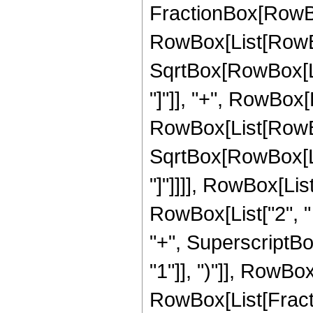
FractionBox[RowBo
RowBox[List[RowBox[
SqrtBox[RowBox[List
"]"]], "+", RowBox[L
RowBox[List[RowBox
SqrtBox[RowBox[List
"]"]]]], RowBox[List["
RowBox[List["2", "
"+", SuperscriptBo
"1"]], ")"]], RowBox
RowBox[List[Fracti