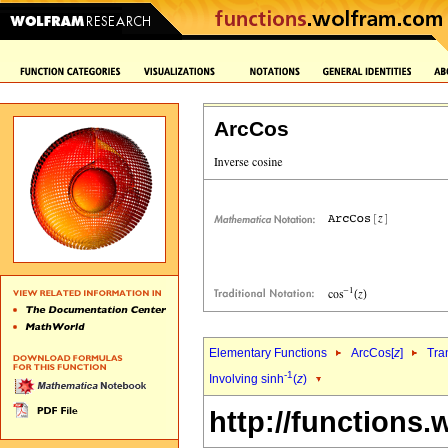
ArcCos
Elementary Functions
ArcCos[
z
]
Tra
-1
Involving sinh
(
z
)
http://functions