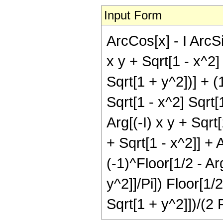
Input Form
ArcCos[x] - I ArcS
x y + Sqrt[1 - x^2] 
Sqrt[1 + y^2])] + (1
Sqrt[1 - x^2] Sqrt[1
Arg[(-I) x y + Sqrt[
+ Sqrt[1 - x^2]] + 
(-1)^Floor[1/2 - Ar
y^2]]/Pi]) Floor[1/2
Sqrt[1 + y^2]])/(2 P