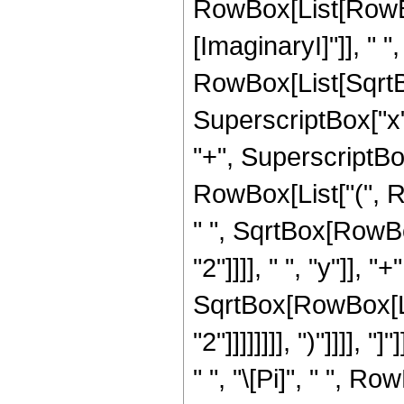
RowBox[List[RowBo
[ImaginaryI]"]], " ", 
RowBox[List[SqrtB
SuperscriptBox["x",
"+", SuperscriptBox["y"
RowBox[List["(", R
" ", SqrtBox[RowBo
"2"]]]], " ", "y"]], 
SqrtBox[RowBox[Lis
"2"]]]]]]]], ")"]]]],
" ", "\[Pi]", " ", Ro