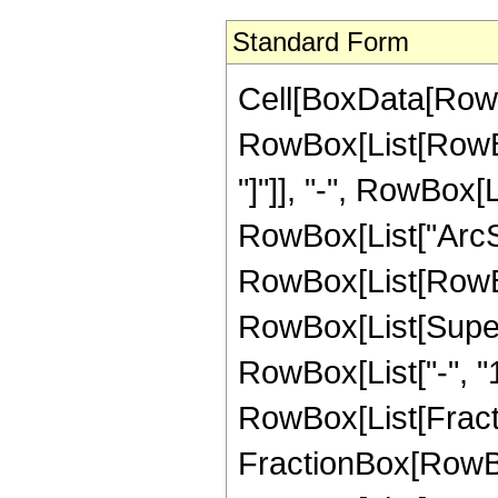
Standard Form
Cell[BoxData[RowB
RowBox[List[RowBo
"]"]], "-", RowBox[L
RowBox[List["ArcSinh
RowBox[List[RowBo
RowBox[List[Super
RowBox[List["-", "1"
RowBox[List[Fracti
FractionBox[RowBox