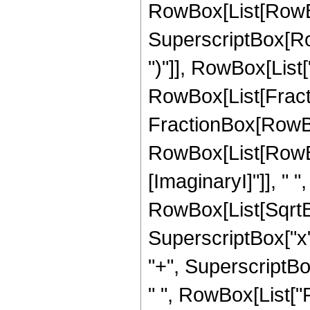
RowBox[List[RowBox
SuperscriptBox[Row
")"]], RowBox[List["
RowBox[List[Fracti
FractionBox[RowBox
RowBox[List[RowBo
[ImaginaryI]"]], " ", 
RowBox[List[SqrtB
SuperscriptBox["x",
"+", SuperscriptBox["y"
" ", RowBox[List["Fl