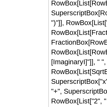
RowBox[List[RowBox
SuperscriptBox[Row
")"]], RowBox[List["
RowBox[List[Fracti
FractionBox[RowBox
RowBox[List[RowBo
[ImaginaryI]"]], " ", 
RowBox[List[SqrtB
SuperscriptBox["x",
"+", SuperscriptBox["y
RowBox[List["2", "