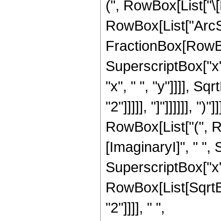
(", RowBox[List["\[P
RowBox[List["ArcSi
FractionBox[RowBo
SuperscriptBox["x",
"x", " ", "y"]]]], 
"2"]]]]], "]"]]]]]], ")
RowBox[List["(", R
[ImaginaryI]", " ",
SuperscriptBox["x", "
RowBox[List[SqrtB
"2"]]]], " ",