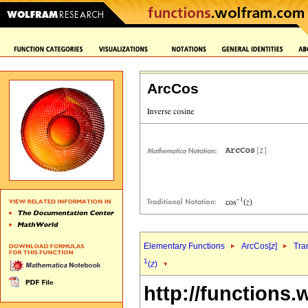
ArcCos
Elementary Functions
ArcCos[
z
]
Tra
1
(
z
)
http://functions