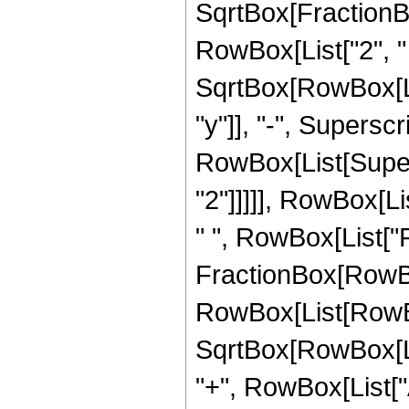
SqrtBox[FractionBo
RowBox[List["2", " "
SqrtBox[RowBox[List
"y"]], "-", Superscr
RowBox[List[Supers
"2"]]]]], RowBox[List
" ", RowBox[List["Fl
FractionBox[RowBo
RowBox[List[RowBox[
SqrtBox[RowBox[List
"+", RowBox[List["