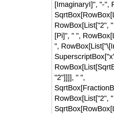
[ImaginaryI]", "-", 
SqrtBox[RowBox[List[
RowBox[List["2", " ",
[Pi]", " ", RowBox[
", RowBox[List["\[I
SuperscriptBox["x", "
RowBox[List[SqrtB
"2"]]]], " ",
SqrtBox[FractionBo
RowBox[List["2", " "
SqrtBox[RowBox[List