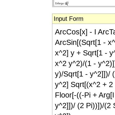
Input Form
ArcCos[x] - I ArcTa
ArcSin[(Sqrt[1 - x^2
x^2] y + Sqrt[1 - y
x^2 y^2)/(1 - y^2)])
y)/Sqrt[1 - y^2]])/ (
y^2] Sqrt[(x^2 + 2 
Floor[-((-Pi + Arg[I
y^2]])/ (2 Pi))])/(2