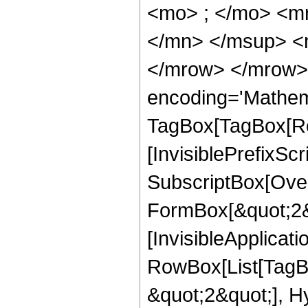
<mo> ; </mo> <m
</mn> </msup> <
</mrow> </mrow>
encoding='Mathem
TagBox[TagBox[Ro
[InvisiblePrefixSc
SubscriptBox[Over
FormBox[&quot;2&qu
[InvisibleApplicat
RowBox[List[TagB
&quot;2&quot;], H