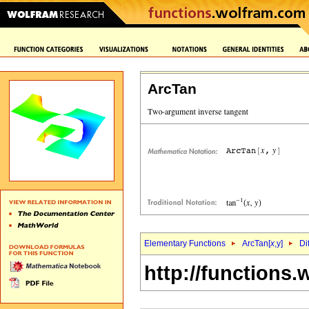
ArcTan
Elementary Functions
ArcTan[
x
,y]
Di
http://functions