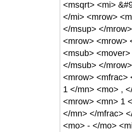
<msqrt> <mi> &#9
</mi> <mrow> <m
</msup> </mrow> 
<mrow> <mrow> <
<msub> <mover> 
</msub> </mrow>
<mrow> <mfrac> 
1 </mn> <mo> , 
<mrow> <mn> 1 <
</mn> </mfrac> 
<mo> - </mo> <mi