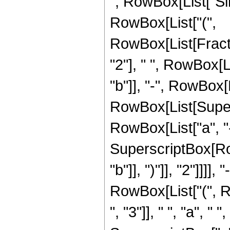
", RowBox[List["Sinh",
RowBox[List["(",
RowBox[List[Fract
"2"], " ", RowBox[L
"b"]], "-", RowBox[Lis
RowBox[List[Super
RowBox[List["a", "-",
SuperscriptBox[Row
"b"]], ")"]], "2"]]]
RowBox[List["(", 
", "3"]], " ", "a", " 