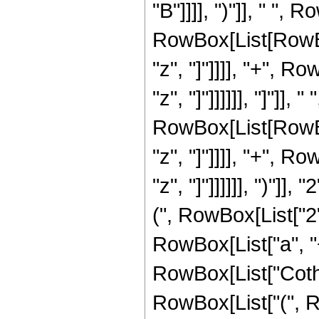
"B"]]]], ")"]], " ", 
RowBox[List[RowBox
"z", "]"]]]], "+", R
"z", "]"]]]]]], "]"]
RowBox[List[RowBox
"z", "]"]]]], "+", R
"z", "]"]]]]]], ")"]], "
(", RowBox[List["2
RowBox[List["a", "
RowBox[List["Coth", "[
RowBox[List["(", R