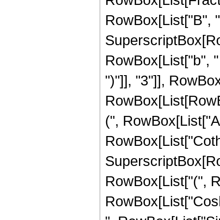
RowBox[List["B", " "
SuperscriptBox[Row
RowBox[List["b", " "
")"]], "3"]], RowBox[
RowBox[List[RowBo
(", RowBox[List["A"
RowBox[List["Coth", "[
SuperscriptBox[RowB
RowBox[List["(", R
RowBox[List["Cosh",