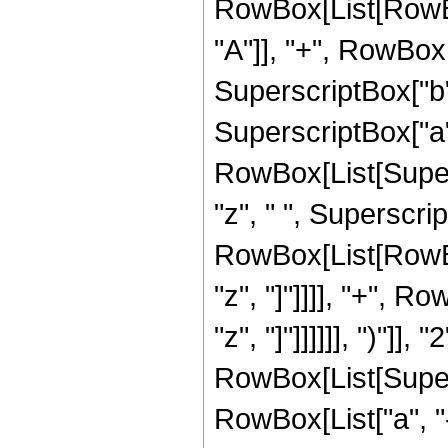
RowBox[List[RowBox
"A"]], "+", RowBox[Li
SuperscriptBox["b",
SuperscriptBox["a", "
RowBox[List[Superscr
"z", " ", Superscr
RowBox[List[RowBox
"z", "]"]]]], "+", R
"z", "]"]]]]]], ")"]], "2
RowBox[List[Super
RowBox[List["a", "-",