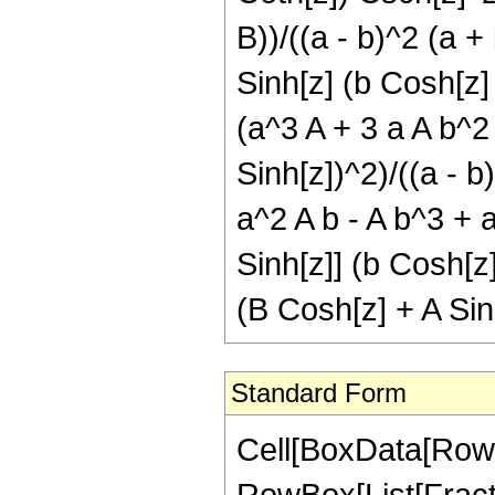
B))/((a - b)^2 (a +
Sinh[z] (b Cosh[z] 
(a^3 A + 3 a A b^2
Sinh[z])^2)/((a - b
a^2 A b - A b^3 + 
Sinh[z]] (b Cosh[z]
(B Cosh[z] + A Sin
Standard Form
Cell[BoxData[RowBo
RowBox[List[Fract