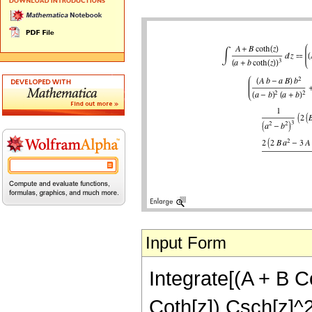
Input Form
Integrate[(A + B Co
Coth[z]) Csch[z]^2