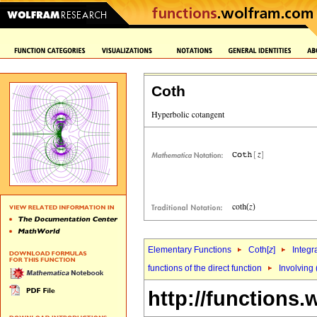
Coth
Elementary Functions
Coth[
z
]
Integr
functions of the direct function
Involving 
http://functions