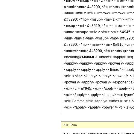
<mrow> <msup> <mi> z </mi> <mrow> <mi
a </mi> <mo> &#8290; </mo> <msup> <mi>
</mo> <mi> z </mi> </mrow> </mrow> </
&#8290; </mo> <msup> <mi> z </mi> <mi>
<msup> <mi> &#8519; </mi> <mrow> <mi> 
</mo> <msup> <mi> z </mi> <mi> &#945;
</mi> <mi> r </mi> </msup> <mo> &#8290;
&#8290; </mo> <mrow> <mi> &#915; </mi>
</mrow> <mo> &#8290; </mo> <msup> <mi>
encoding='MathML-Content'> <apply> <eq /> 
</apply> </apply> <apply> <power /> <apply
</apply> </apply> <apply> <times /> <apply
<ci> a </ci> </apply> <apply> <power /> <ci
<power /> <apply> <power /> <exponentiale 
</ci> <ci> &#945; </ci> </apply> <apply> <p
</ci> </apply> <apply> <times /> <cn type='
<ci> Gamma </ci> <apply> <times /> <ci> &#9
</ci> </apply> <apply> <power /> <ci> z </
Rule Form