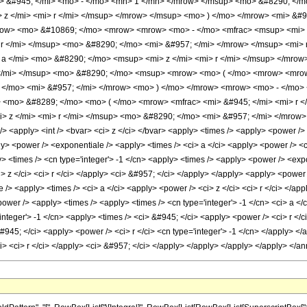
> &#945; </mi> <mo> - </mo> <mn> 1 </mn> </mrow> </msup> <mo> &#8290; </
 z </mi> <mi> r </mi> </msup> </mrow> </msup> <mo> ) </mo> </mrow> <mi> &
mrow> <mo> &#10869; </mo> <mrow> <mrow> <mo> - </mo> <mfrac> <msup> <mi> 
 r </mi> </msup> <mo> &#8290; </mo> <mi> &#957; </mi> </mrow> </msup> <mi>
a </mi> <mo> &#8290; </mo> <msup> <mi> z </mi> <mi> r </mi> </msup> </mrow
 </mi> </msup> <mo> &#8290; </mo> <msup> <mrow> <mo> ( </mo> <mrow> <mrow
 </mo> <mi> &#957; </mi> </mrow> <mo> ) </mo> </mrow> <mrow> <mo> - </mo> 
 <mo> &#8289; </mo> <mo> ( </mo> <mrow> <mfrac> <mi> &#945; </mi> <mi> r </
 z </mi> <mi> r </mi> </msup> <mo> &#8290; </mo> <mi> &#957; </mi> </mrow>
<apply> <int /> <bvar> <ci> z </ci> </bvar> <apply> <times /> <apply> <power /> <c
> <power /> <exponentiale /> <apply> <times /> <ci> a </ci> <apply> <power /> <ci>
> <times /> <cn type='integer'> -1 </cn> <apply> <times /> <apply> <power /> <expo
> z </ci> <ci> r </ci> </apply> <ci> &#957; </ci> </apply> </apply> <apply> <power 
/> <apply> <times /> <ci> a </ci> <apply> <power /> <ci> z </ci> <ci> r </ci> </ap
ower /> <apply> <times /> <apply> <times /> <cn type='integer'> -1 </cn> <ci> a </c
integer'> -1 </cn> <apply> <times /> <ci> &#945; </ci> <apply> <power /> <ci> r </
45; </ci> <apply> <power /> <ci> r </ci> <cn type='integer'> -1 </cn> </apply> </a
ci> <ci> r </ci> </apply> <ci> &#957; </ci> </apply> </apply> </apply> </apply> </