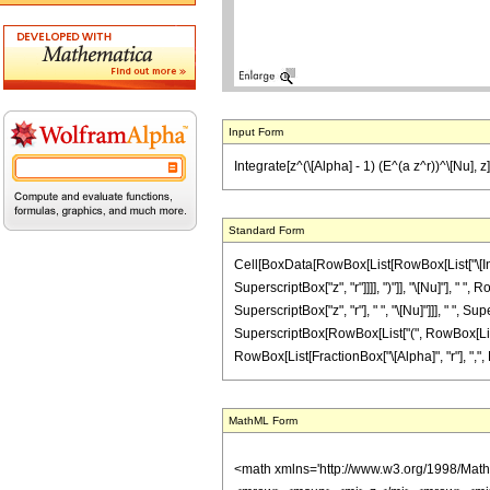
Input Form
Integrate[z^(\[Alpha] - 1) (E^(a z^r))^\[Nu], z]
Standard Form
Cell[BoxData[RowBox[List[RowBox[List["\[Inte
SuperscriptBox["z", "r"]]]], ")"]], "\[Nu]"], "
SuperscriptBox["z", "r"], " ", "\[Nu]"]]], " ", 
SuperscriptBox[RowBox[List["(", RowBox[List[Row
RowBox[List[FractionBox["\[Alpha]", "r"], ",", Row
MathML Form
<math xmlns='http://www.w3.org/1998/Mat