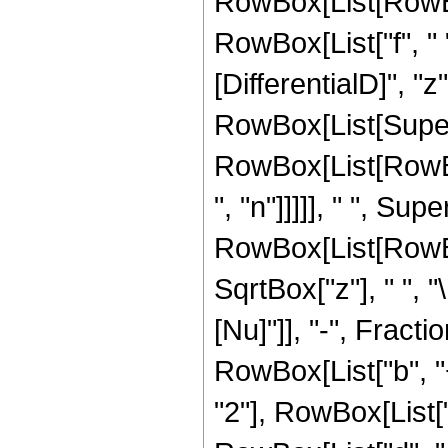
RowBox[List[RowBox[
RowBox[List["f", " ",
[DifferentialD]", "z"]
RowBox[List[Super
RowBox[List[RowBox
", "n"]]]]], " ", Su
RowBox[List[RowBox
SqrtBox["z"], " ", "\
[Nu]"]], "-", Frac
RowBox[List["b", "+"
"2"], RowBox[List["