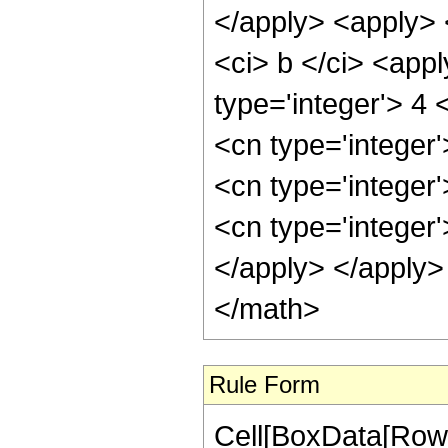
Rule Form
Cell[BoxData[RowB