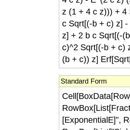
z (1 + 4 c z))) + 4
c Sqrt[(-b + c) z] -
z] + 2 b c Sqrt[(-(b
c)^2 Sqrt[(-b + c) z
(b + c)) z] Erf[Sqrt[
Standard Form
Cell[BoxData[RowBo
RowBox[List[Fract
[ExponentialE]", Row