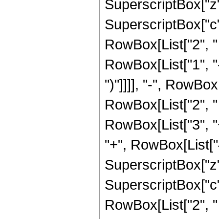
SuperscriptBox["z",
SuperscriptBox["c", 
RowBox[List["2", " "
RowBox[List["1", "-"
")"]]]], "-", RowBo
RowBox[List["2", " "
RowBox[List["3", "+"
"+", RowBox[List["4
SuperscriptBox["z",
SuperscriptBox["c", 
RowBox[List["2", " "