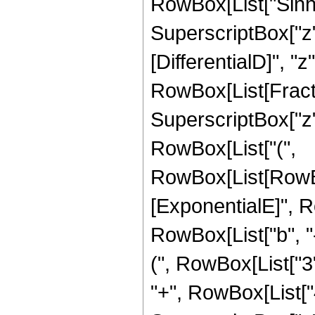
RowBox[List["Sinh", 
SuperscriptBox["z"
[DifferentialD]", "z"]
RowBox[List[Fracti
SuperscriptBox["z",
RowBox[List["(",
RowBox[List[RowBo
[ExponentialE]", 
RowBox[List["b", "-",
(", RowBox[List["3",
"+", RowBox[List["4