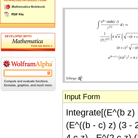
Input Form
Integrate[(E^(b z) 
(E^((b - c) z) (3 -
4 c z) - E^(2 c z) 