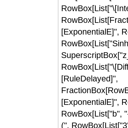
RowBox[List["\[Inte
RowBox[List[Fract
[ExponentialE]", Row
RowBox[List["Sinh", 
SuperscriptBox["z_"
RowBox[List["\[Differ
[RuleDelayed]",
FractionBox[RowBo
[ExponentialE]", 
RowBox[List["b", "-",
(", RowBox[List["3",