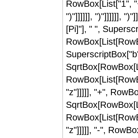
RowBox[List["1", "+"
")"]]]]]], ")"]]]]]], 
[Pi]"], " ", Supersc
RowBox[List[RowBo
SuperscriptBox["b", 
SqrtBox[RowBox[Li
RowBox[List[RowBox[L
"z"]]]]], "+", RowBox[
SqrtBox[RowBox[Li
RowBox[List[RowBox[L
"z"]]]]], "-", RowBo