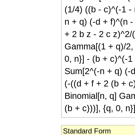
(1/4) ((b - c)^(-1 -
n + q) (-d + f)^(n - 
+ 2 b z - 2 c z)^2/(
Gamma[(1 + q)/2, -((
0, n}] - (b + c)^(-1
Sum[2^(-n + q) (-d 
(-((d + f + 2 (b + c
Binomial[n, q] Gam
(b + c)))], {q, 0, 
Standard Form