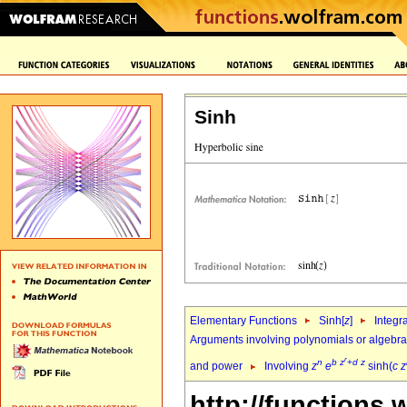
Sinh
Elementary Functions
Sinh[
z
]
Integr
Arguments involving polynomials or algebrai
r
n
b
z
+
d
z
and power
Involving
z
e
sinh(
c
z
http://functions