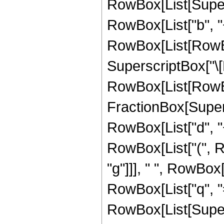
RowBox[List[Super
RowBox[List["b", "+"
RowBox[List[RowBox[L
SuperscriptBox["\[
RowBox[List[RowBo
FractionBox[Super
RowBox[List["d", "+"
RowBox[List["(", Row
"g"]]], " ", RowBo
RowBox[List["q", "="
RowBox[List[Super