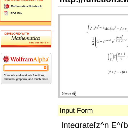
Input Form
Integrate[z^n E^(b 