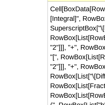
Cell[BoxData[RowB
[Integral]", RowBox
SuperscriptBox["\[
RowBox[List[RowBox
"2"]]], "+", RowBox[
"[", RowBox[List[R
"2"]]], "+", RowBox[Li
RowBox[List["\[Diffe
RowBox[List[Fracti
RowBox[List[RowB
(", RowBox[List["b", 