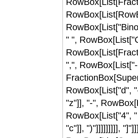
RowBox[List[Fracti
RowBox[List[RowBox[Li
RowBox[List["Binomia
" ", RowBox[List["
RowBox[List[Fracti
",", RowBox[List["-
FractionBox[Super
RowBox[List["d", "-"
"z"]], "-", RowBox[Lis
RowBox[List["4", "
"c"]], ")"]]]]]]]]], "]"]]