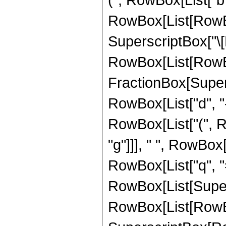
RowBox[List[RowBox[L
SuperscriptBox["\[
RowBox[List[RowBo
FractionBox[Super
RowBox[List["d", "-"
RowBox[List["(", RowB
"g"]]], " ", RowBo
RowBox[List["q", "="
RowBox[List[Super
RowBox[List[RowBox[L