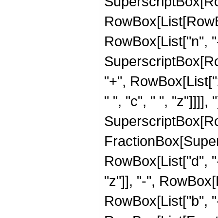
SuperscriptBox[Ro
RowBox[List[RowBox[L
RowBox[List["n", "-"
SuperscriptBox[Row
"+", RowBox[List["2"
" ", "c", " ", "z"]]]]
SuperscriptBox[Ro
FractionBox[Super
RowBox[List["d", "-"
"z"]], "-", RowBox[Lis
RowBox[List["b", "-",