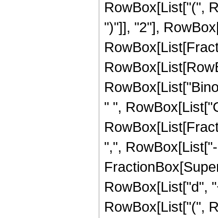
RowBox[List["(", Row
")"]], "2"], RowBox[Li
RowBox[List[Fracti
RowBox[List[RowBox[Li
RowBox[List["Binomia
" ", RowBox[List["
RowBox[List[Fracti
",", RowBox[List["-
FractionBox[Super
RowBox[List["d", "+
RowBox[List["(", Row