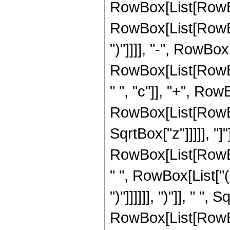
RowBox[List[RowBox
RowBox[List[RowBox[
")"]]]], "-", RowBox[
RowBox[List[RowBo
" ", "c"]], "+", Row
RowBox[List[RowBox[Li
SqrtBox["z"]]]]], "]
RowBox[List[RowBox[
" ", RowBox[List["(
")"]]]]]], ")"]], " "
RowBox[List[RowBox