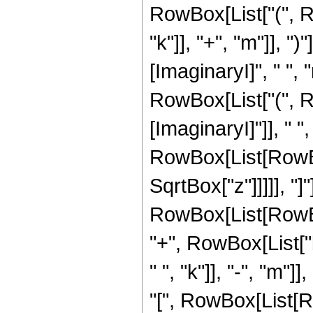
RowBox[List["(", R
"k"]], "+", "m"]], ")
[ImaginaryI]", " ", "
RowBox[List["(", 
[ImaginaryI]"]], " "
RowBox[List[RowBox[Li
SqrtBox["z"]]]]], "]
RowBox[List[RowBox[
"+", RowBox[List["
" ", "k"]], "-", "m"]
"[", RowBox[List[Ro