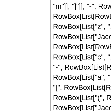
"m"]], "]"]], "-", R
RowBox[List[RowBo
RowBox[List["z", ",", 
RowBox[List["Jacob
RowBox[List[RowBo
RowBox[List["c", ",", "
"-", RowBox[List[R
RowBox[List["a", ",
"[", RowBox[List[RowB
RowBox[List["(", R
RowBox[List["Jaco