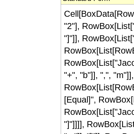
Cell[BoxData[Row
"2"], RowBox[List["
"]"]], RowBox[List[
RowBox[List[RowBox[L
RowBox[List["Jaco
"+", "b"]], ",", "m"
RowBox[List[RowBox[L
[Equal]", RowBox[
RowBox[List["Jacob
"]"]]]], RowBox[Lis