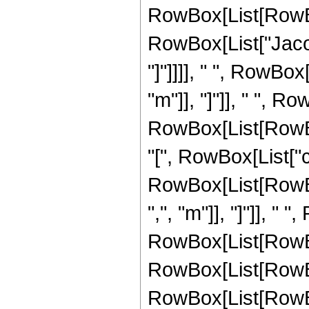
RowBox[List[RowBo
RowBox[List["Jacob
"]"]]]], " ", RowBo
"m"]], "]"]], " ", Ro
RowBox[List[RowBo
"[", RowBox[List["c",
RowBox[List[RowBo
",", "m"]], "]"]], " 
RowBox[List[RowBo
RowBox[List[RowBo
RowBox[List[RowBox[L