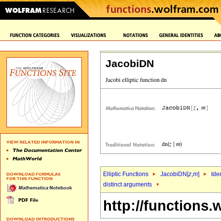
JacobiDN
Elliptic Functions
JacobiDN[
z
,
m
]
Ide
distinct arguments
http://functions