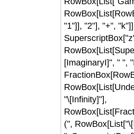
RowBox[List["Gamm
RowBox[List[RowBo
"1"]], "2"], "+", "k"
SuperscriptBox["z", "
RowBox[List[Super
[ImaginaryI]", " ", "
FractionBox[RowBox[L
RowBox[List[Undero
"\[Infinity]"],
RowBox[List[Frac
(", RowBox[List["\[I