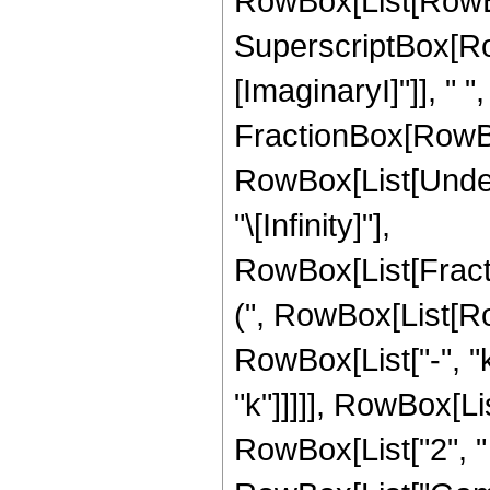
RowBox[List[RowBo
SuperscriptBox[Ro
[ImaginaryI]"]], " ",
FractionBox[RowBox[L
RowBox[List[Undero
"\[Infinity]"],
RowBox[List[Frac
(", RowBox[List[RowB
RowBox[List["-", "k
"k"]]]]], RowBox[L
RowBox[List["2", " ",