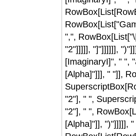
RowBox[List[RowBox[L
RowBox[List["Gamma
",", RowBox[List["\
"2"]]]]], "]"]]]]]],
[ImaginaryI]", " ", 
[Alpha]"]]], " "]], R
SuperscriptBox[Ro
"2"], " ", Superscr
"2"], " ", RowBox[L
[Alpha]"]], ")"]]]]],