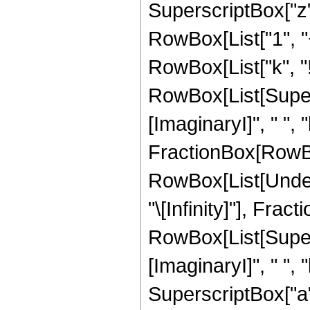
SuperscriptBox["z",
RowBox[List["1", "+"
RowBox[List["k", "!"]
RowBox[List[Super
[ImaginaryI]", " ", "
FractionBox[RowBox[L
RowBox[List[Undero
"\[Infinity]"], Fr
RowBox[List[Super
[ImaginaryI]", " ", "
SuperscriptBox["a", 