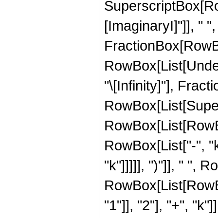
SuperscriptBox[Ro
[ImaginaryI]"]], " ",
FractionBox[RowBox[L
RowBox[List[Undero
"\[Infinity]"], Fr
RowBox[List[Super
RowBox[List[RowBox[L
RowBox[List["-", "k
"k"]]]]], ")"]], " "
RowBox[List[RowBo
"1"]], "2"], "+", "k"