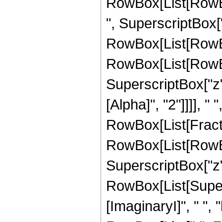
RowBox[List[RowBox[
", SuperscriptBox["
RowBox[List[RowBo
RowBox[List[RowBox[
SuperscriptBox["z",
[Alpha]", "2"]]]], 
RowBox[List[Fractio
RowBox[List[RowBox[
SuperscriptBox["z", "
RowBox[List[Super
[ImaginaryI]", " ", "