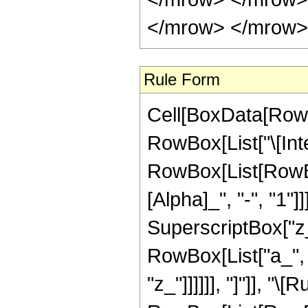
Rule Form
Cell[BoxData[RowB
RowBox[List["\[Inte
RowBox[List[RowBo
[Alpha]_", "-", "1"]
SuperscriptBox["z_",
RowBox[List["a_", " 
"z_"]]]]]], "]"]], "\