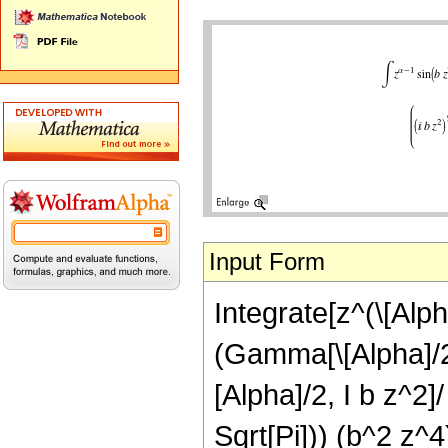
Input Form
Integrate[z^(\[Alph
(Gamma[\[Alpha]/2,
[Alpha]/2, I b z^2]/
Sqrt[Pi])) (b^2 z^4)