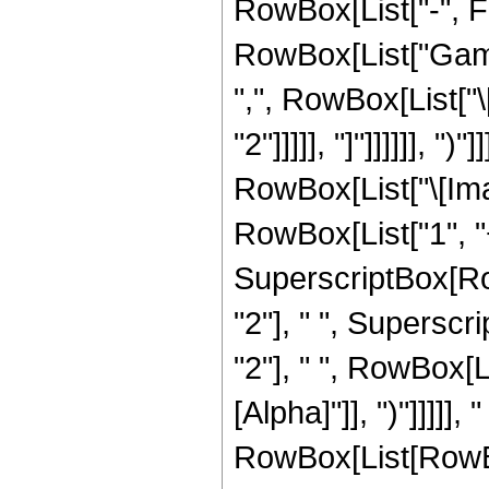
RowBox[List["-", Fra
RowBox[List["Gamma
",", RowBox[List["\
"2"]]]]], "]"]]]]]],
RowBox[List["\[Imag
RowBox[List["1", "+",
SuperscriptBox[Ro
"2"], " ", Superscr
"2"], " ", RowBox[L
[Alpha]"]], ")"]]]]],
RowBox[List[RowBo