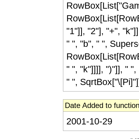
RowBox[List["Gamm
RowBox[List[RowBo
"1"]], "2"], "+", "k
" ", "b", " ", Supersc
RowBox[List[RowBox
" ", "k"]]]], ")"]], "
" ", SqrtBox["\[Pi]"]]]
Date Added to function
2001-10-29