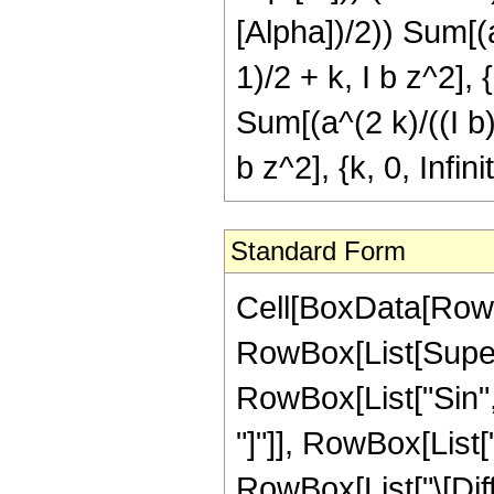
[Alpha])/2)) Sum[(a
1)/2 + k, I b z^2], 
Sum[(a^(2 k)/((I b)
b z^2], {k, 0, Infini
Standard Form
Cell[BoxData[RowBo
RowBox[List[Supers
RowBox[List["Sin", 
"]"]], RowBox[List["E
RowBox[List["\[Diffe