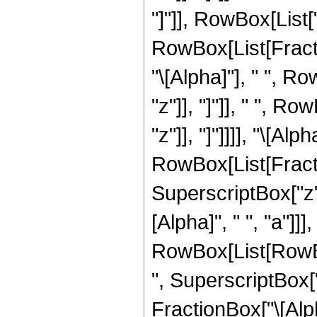
"]"]], RowBox[List["\
RowBox[List[Fract
"\[Alpha]"], " ", Ro
"z"]], "]"]], " ", Ro
"z"]], "]"]]]], "\[Alph
RowBox[List[Fracti
SuperscriptBox["z", 
[Alpha]", " ", "a"]
RowBox[List[RowBox
", SuperscriptBox["z
FractionBox["\[Alpha