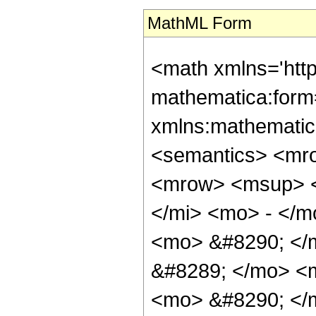
MathML Form
<math xmlns='http://www.w3.org/1998/Math/MathML' mathematica:form='TraditionalForm' xmlns:mathematica='http://www.wolfram.com/XML/'> <semantics> <mrow> <mrow> <mo> &#8747; </mo> <mrow> <msup> <mi> z </mi> <mrow> <mi> &#945; </mi> <mo> - </mo> <mn> 1 </mn> </mrow> </msup> <mo> &#8290; </mo> <mrow> <mi> erfi </mi> <mo> &#8289; </mo> <mo> ( </mo> <mrow> <mi> a </mi> <mo> &#8290; </mo> <mi> z </mi> </mrow> <mo> ) </mo> </mrow> <mo> &#8290; </mo> <mrow> <mi> erfi </mi> <mo> &#8289; </mo> <mo> ( </mo> <mrow> <mi> b </mi> <mo> &#8290; </mo> <mi> z </mi> </mrow> <mo> ) </mo> </mrow> <mo> &#8290; </mo> <mrow> <mo> &#8518; </mo> <mi> z </mi> </mrow> </mrow> </mrow> <mo> &#10869; </mo> <mrow> <mfrac> <mrow> <msup> <mi> z </mi> <mi> &#945; </mi> </msup> <mo> &#8290; </mo> <mrow> <mi> erfi </mi> <mo> &#8289; </mo> <mo> ( </mo> <mrow> <mi> a </mi> <mo> &#8290; </mo> <mi> z </mi> </mrow> <mo> ) </mo> </mrow> <mo> &#8290; </mo> <mrow> <mi> erfi </mi> <mo> &#8289; </mo> <mo> ( </mo> <mrow> <mi> b </mi> <mo> &#8290; </mo> <mi> z </mi> </mrow> <mo> ) </mo> </mrow> </mrow> <mi> &#945; </mi> </mfrac> <mo> - </mo> <mrow> <mfrac> <mrow> <mn> 2 </mn> <mo> &#8290; </mo> <mi> b </mi> <mo> &#8290; </mo> <msup> <mrow> <msup> <mi> z </mi> <mi> &#945; </mi> </msup> <mo> ( </mo> <mrow> <mrow> <mo> - </mo> <msup> <mi> a </mi> <mn> 2 </mn> </msup> </mrow> <mo> &#8290; </mo> <msup> <mi> z </mi> <mn> 2 </mn> </msup> </mrow> <mo> ) </mo> </mrow> <mrow> <mo> - </mo> <mfrac> <mi> &#945; </mi> <mn> 2 </mn> </mfrac> </mrow> </msup> </mrow> <mrow> <mi> &#960; </mi> <mo> &#8290; </mo> <mi> &#945; </mi> <mo> &#8290; </mo> <mi> a </mi> </mrow> </mfrac> <mo> &#8290; </mo> <mrow> <munderover> <mo> &#8721; </mo> <mrow> <mi> k </mi> <mo> = </mo> <mn> 0 </mn> </mrow> <mi> &#8734; </mi> </munderover> <mfrac> <mrow> <msup> <mrow> <mo> ( </mo> <mrow> <mo> - </mo> <mn> 1 </mn> </mrow> <mo> ) </mo> </mrow> <mi> k </mi> </msup> <mo> &#8290; </mo> <msup> <mi> a </mi> <mrow> <mrow> <mo> - </mo> <mn> 2 </mn> </mrow> <mo> &#8290; </mo> <mi> k </mi> </mrow> </msup> <mo> &#8290; </mo> <msup> <mi> b </mi> <mrow> <mn> 2 </mn> <mo> &#8290; </mo> <mi> k </mi> </mrow> </msup> <mo> &#8290; </mo> <mrow> <mi> &#915; </mi> <mo> &#8289; </mo> <mo> ( </mo> <mrow> <mrow> <mi> k </mi> <mo> + </mo> <mfrac> <mi> &#945; </mi> <mn> 2 </mn> </mfrac> <mo> + </mo> <mn> 1 </mn> </mrow> <mo> , </mo> <mrow> <mrow> <mo> - </mo> <msup> <mi> a </mi> <mn> 2 </mn> </msup> </mrow> <mo> &#8290; </mo> <msup> <mi> z </mi> <mn> 2 </mn> </msup> </mrow> </mrow> <mo> ) </mo> </mrow> </mrow> <mrow> <mrow> <mo> ( </mo> <mrow> <mrow> <mn> 2 </mn> <mo> &#8290; </mo> <mi> k </mi> </mrow> <mo> + </mo> <mn> 1 </mn> </mrow> <mo> ) </mo> </mrow> <mo> &#8290; </mo> <mrow> <mi> k </mi> <mo> ! </mo> </mrow> </mrow> </mfrac> </mrow> </mrow> <mo> - </mo> <mrow> <mfrac> <mrow> <mrow> <mo> ( </mo> <mrow> <mn> 2 </mn> <mo> &#8290; </mo> <mi> a </mi> <mo> &#8290; </mo> <msup> <mi> z </mi> <mi> &#945; </mi> </msup> </mrow> <mo> ) </mo> </mrow> <mo> &#8290; </mo> <msup> <mrow> <mo> ( </mo> <mrow> <mrow> <mo> - </mo> <msup> <mi> b </mi> <mn> 2 </mn> </msup> </mrow> <mo> &#8290; </mo> <msup> <mi> z </mi> <mn> 2 </mn> </msup> </mrow> <mo> ) </