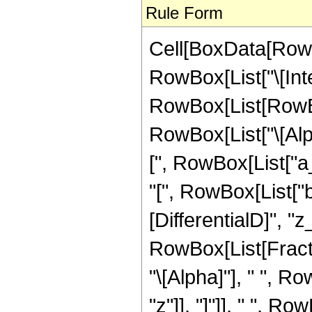
Rule Form
Cell[BoxData[RowB
RowBox[List["\[Inte
RowBox[List[RowBo
RowBox[List["\[Alpha
[", RowBox[List["a_"
"[", RowBox[List["b_
[DifferentialD]", "z_
RowBox[List[Fract
"\[Alpha]"], " ", Ro
"z"]], "]"]], " ", Ro