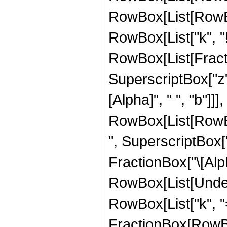
RowBox[List[RowBox[L
RowBox[List["k", "!"]
RowBox[List[Fracti
SuperscriptBox["z", 
[Alpha]", " ", "b"]
RowBox[List[RowBox
", SuperscriptBox["z
FractionBox["\[Alpha
RowBox[List[Under
RowBox[List["k", "=",
FractionBox[RowBo