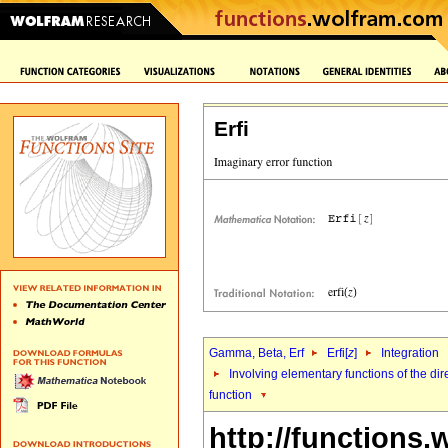
Erfi
Gamma, Beta, Erf
Erfi[
z
]
Integration
Involving elementary functions of the di
function
http://functions