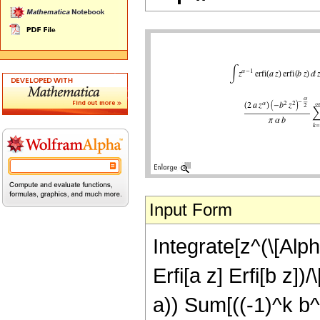
Input Form
Integrate[z^(\[Alpha
Erfi[a z] Erfi[b z])
a)) Sum[((-1)^k b^