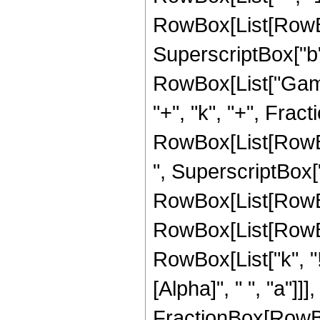
RowBox[List[RowBox[L
SuperscriptBox["b",
RowBox[List["Gamm
"+", "k", "+", Fracti
RowBox[List[RowBox
", SuperscriptBox["z"
RowBox[List[RowBo
RowBox[List[RowBox[L
RowBox[List["k", "!"]
[Alpha]", " ", "a"]]], 
FractionBox[RowBo