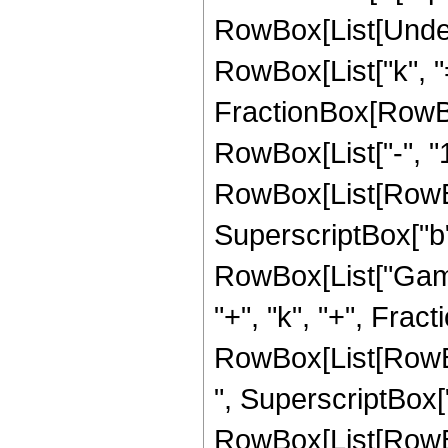
RowBox[List[Under
RowBox[List["k", "=",
FractionBox[RowBo
RowBox[List["-", "1"
RowBox[List[RowBox[
SuperscriptBox["b",
RowBox[List["Gamm
"+", "k", "+", Fracti
RowBox[List[RowBox
", SuperscriptBox["z"
RowBox[List[RowBo