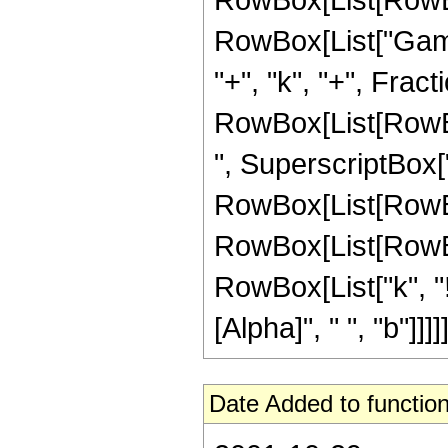
RowBox[List["Gamm
"+", "k", "+", Fracti
RowBox[List[RowBox
", SuperscriptBox["z"
RowBox[List[RowBo
RowBox[List[RowBox[L
RowBox[List["k", "!"]
[Alpha]", " ", "b"]]]]]
Date Added to function