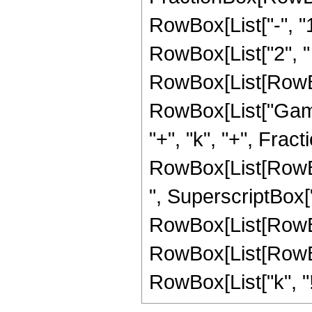
RowBox[List["-", "1"
RowBox[List["2", " 
RowBox[List[RowBox[
RowBox[List["Gamm
"+", "k", "+", Fracti
RowBox[List[RowBox
", SuperscriptBox["z"
RowBox[List[RowBo
RowBox[List[RowBox[L
RowBox[List["k", "!"]]