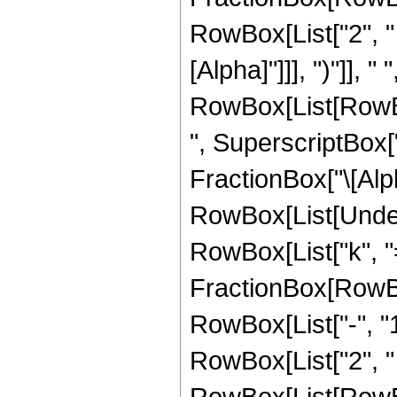
RowBox[List["2", " 
[Alpha]"]]], ")"]],
RowBox[List[RowBox
", SuperscriptBox["z
FractionBox["\[Alpha
RowBox[List[Under
RowBox[List["k", "=",
FractionBox[RowBo
RowBox[List["-", "1"
RowBox[List["2", " 
RowBox[List[RowBox[L