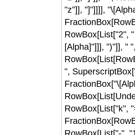
"z"]], "]"]]]], "\[Alph
FractionBox[RowBo
RowBox[List["2", " 
[Alpha]"]]], ")"]],
RowBox[List[RowBox
", SuperscriptBox["z
FractionBox["\[Alpha
RowBox[List[Under
RowBox[List["k", "=",
FractionBox[RowBo
RowBox[List["-", "1"