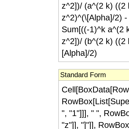
z^2])/ (a^(2 k) ((2 k
z^2)^(\[Alpha]/2) - 
Sum[((-1)^k a^(2 
z^2])/ (b^(2 k) ((2 k
[Alpha]/2)
Standard Form
Cell[BoxData[RowBo
RowBox[List[Supers
", "1"]]], " ", RowB
"z"]], "]"]], RowBox[