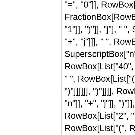
"=", "0"]], RowBox[L
FractionBox[RowBo
"1"]], ")"]], "j"], 
"+", "j"]]], " ", R
SuperscriptBox["n", 
RowBox[List["40", " 
" ", RowBox[List["(
")"]]]]]], ")"]]]],
"n"]], "+", "j"]], ")
RowBox[List["2", " ",
RowBox[List["(", Ro