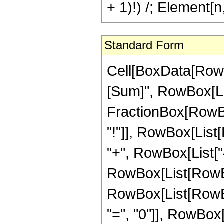
+ 1)!) /; Element[
Standard Form
Cell[BoxData[Row
[Sum]", RowBox[List[
FractionBox[RowBox[
"!"]], RowBox[List
"+", RowBox[List["4", 
RowBox[List[RowBox
RowBox[List[RowBo
"=", "0"]], RowBox[L