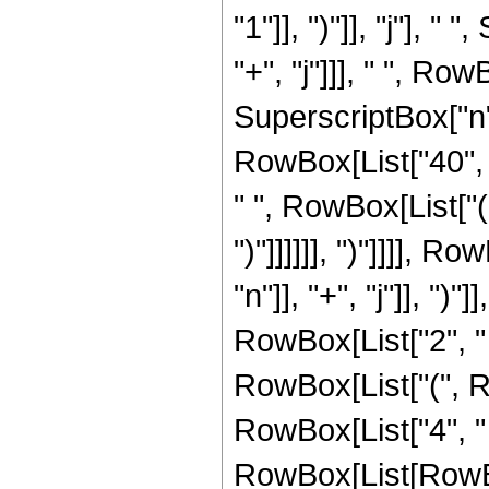
"1"]], ")"]], "j"], 
"+", "j"]]], " ", R
SuperscriptBox["n", 
RowBox[List["40", " 
" ", RowBox[List["(
")"]]]]]], ")"]]]],
"n"]], "+", "j"]], ")
RowBox[List["2", " ",
RowBox[List["(", Ro
RowBox[List["4", " "
RowBox[List[RowBox[Li