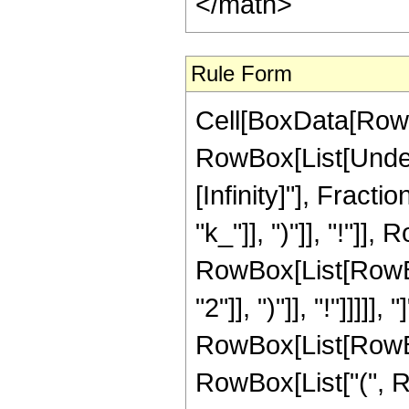
Rule Form
Cell[BoxData[RowB
RowBox[List[Undero
[Infinity]"], Frac
"k_"]], ")"]], "!"]]
RowBox[List[RowBox[
"2"]], ")"]], "!"]]]]]
RowBox[List[RowBox
RowBox[List["(", 