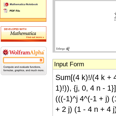
Input Form
Sum[(4 k)!/(4 k + 4 
1)!)), {j, 0, 4 n - 
(((-1)^j 4^(-1 + j) 
+ 2 j) (1 - 4 n + 4 j