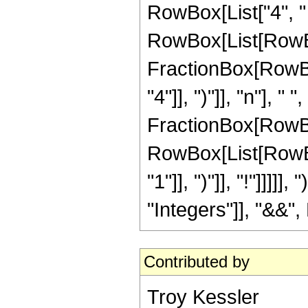
RowBox[List["4", " "
RowBox[List[RowBox[Li
FractionBox[RowBo
"4"]], ")"]], "n"], 
FractionBox[RowBox[L
RowBox[List[RowBox
"1"]], ")"]], "!"]]]]
"Integers"]], "&&", 
Contributed by
Troy Kessler