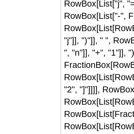
RowBox[List["j", "="
RowBox[List["-", F
RowBox[List[RowBox
"j"]], ")"]], " ", 
", "n"]], "+", "1"]], ")"
FractionBox[RowBo
RowBox[List[RowBox[
"2", "]"]]]], RowBo
RowBox[List[RowBox[Li
RowBox[List[Fracti
RowBox[List[RowBo