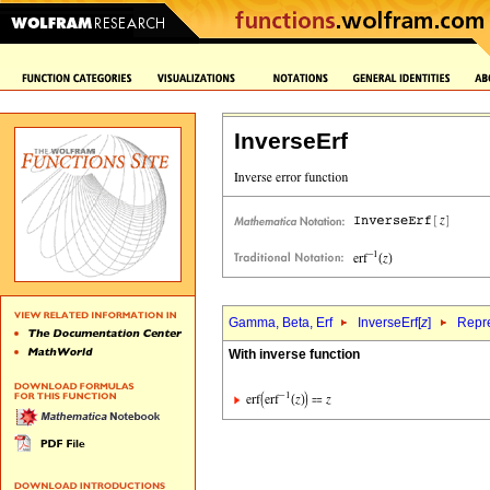
InverseErf
Gamma, Beta, Erf
InverseErf[
z
]
Repre
With inverse function