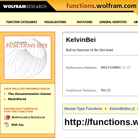
KelvinBei
Bessel-Type Functions
KelvinBei[
nu
,
z
]
http://functions