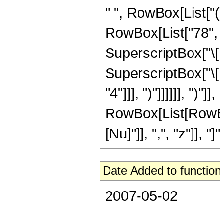
" ", RowBox[List["(
RowBox[List["78", "
SuperscriptBox["\[N
SuperscriptBox["\[N
"4"]]], ")"]]]]]], ")
RowBox[List[RowBox
[Nu]"]], ",", "z"]], "
Date Added to function
2007-05-02