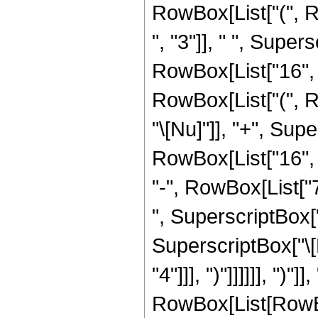
RowBox[List["(", 
", "3"]], " ", Supers
RowBox[List["16", "
RowBox[List["(", R
"\[Nu]"]], "+", Super
RowBox[List["16", 
"-", RowBox[List["7
", SuperscriptBox["\
SuperscriptBox["\[N
"4"]]], ")"]]]]]], ")
RowBox[List[RowBox