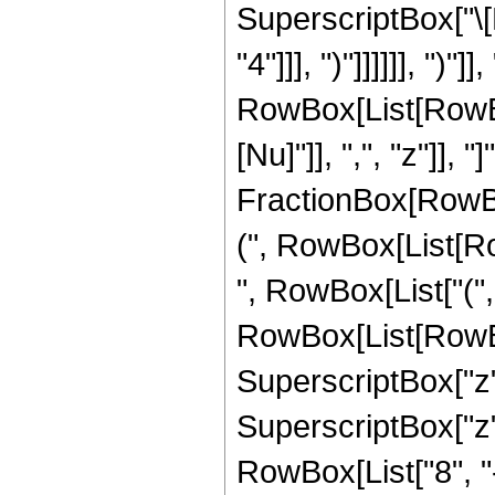
SuperscriptBox["\[N
"4"]]], ")"]]]]]], ")"
RowBox[List[RowBox
[Nu]"]], ",", "z"]], "
FractionBox[RowBox
(", RowBox[List[RowB
", RowBox[List["(",
RowBox[List[RowBox
SuperscriptBox["z",
SuperscriptBox["z",
RowBox[List["8", "-"