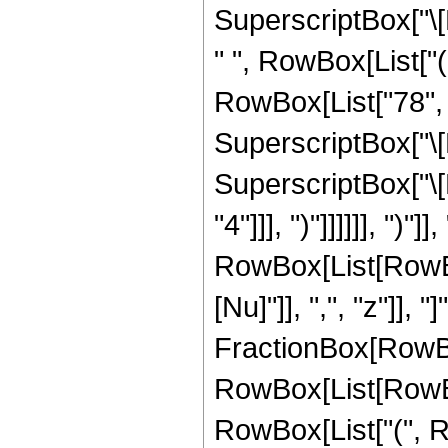
SuperscriptBox["\[N
" ", RowBox[List["(
RowBox[List["78", "
SuperscriptBox["\[N
SuperscriptBox["\[N
"4"]]], ")"]]]]]], ")"
RowBox[List[RowBox
[Nu]"]], ",", "z"]], 
FractionBox[RowBox
RowBox[List[RowBox[L
RowBox[List["(", Ro