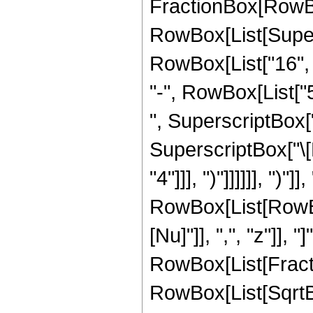
FractionBox[RowBo
RowBox[List[Supers
RowBox[List["16", 
"-", RowBox[List["5
", SuperscriptBox["\
SuperscriptBox["\[N
"4"]]], ")"]]]]]], ")"
RowBox[List[RowBox
[Nu]"]], ",", "z"]], "
RowBox[List[Fracti
RowBox[List[SqrtBo