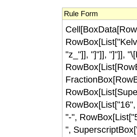
Rule Form
Cell[BoxData[RowB
RowBox[List["Kelvin
"z_"]], "]"]], "]"]],
RowBox[List[RowBo
FractionBox[RowBo
RowBox[List[Supers
RowBox[List["16", 
"-", RowBox[List["5
", SuperscriptBox["\