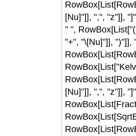
RowBox[List[RowBox
[Nu]"]], ",", "z"]],
" ", RowBox[List["
"+", "\[Nu]"]], ")"]]
RowBox[List[RowBox[L
RowBox[List["Kelvi
RowBox[List[RowBox
[Nu]"]], ",", "z"]], 
RowBox[List[Fracti
RowBox[List[SqrtBo
RowBox[List[RowBox[L