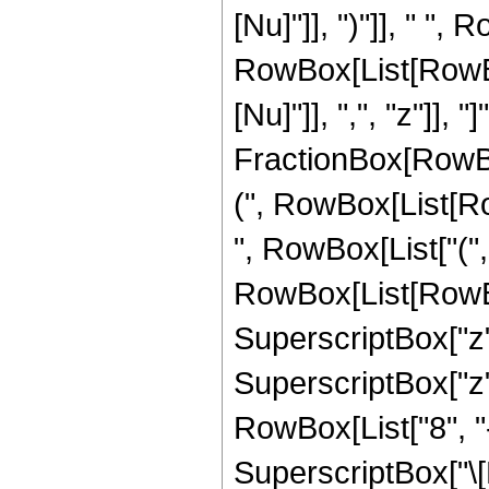
[Nu]"]], ")"]], " ",
RowBox[List[RowBox
[Nu]"]], ",", "z"]], 
FractionBox[RowBox
(", RowBox[List[RowB
", RowBox[List["(",
RowBox[List[RowBox
SuperscriptBox["z",
SuperscriptBox["z",
RowBox[List["8", "-"
SuperscriptBox["\[N