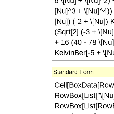
6 \[Nu] + \[Nu]^2) 
[Nu]^3 + \[Nu]^4)) 
[Nu]) (-2 + \[Nu]) 
(Sqrt[2] (-3 + \[Nu
+ 16 (40 - 78 \[Nu]
KelvinBer[-5 + \[Nu
Standard Form
Cell[BoxData[RowB
RowBox[List["\[Nu]", 
RowBox[List[RowBo