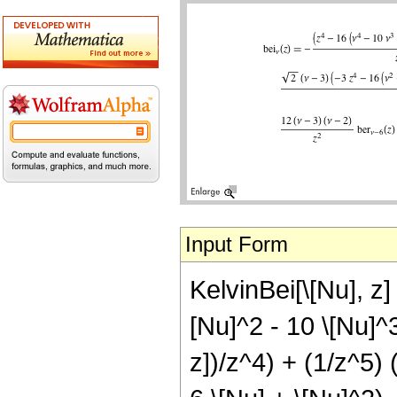
Input Form
KelvinBei[\[Nu], z]
[Nu]^2 - 10 \[Nu]^3
z])/z^4) + (1/z^5) 