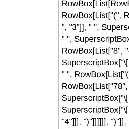
RowBox[List[RowBox[L
RowBox[List["(", 
", "3"]], " ", Super
" ", SuperscriptBox
RowBox[List["8", "-"
SuperscriptBox["\[N
" ", RowBox[List["(
RowBox[List["78", "
SuperscriptBox["\[N
SuperscriptBox["\[N
"4"]]], ")"]]]]]], ")"