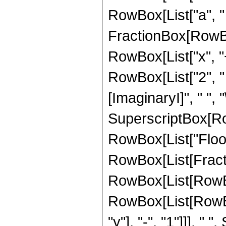
RowBox[List["a", " 
FractionBox[RowBox[
RowBox[List["x", "+",
RowBox[List["2", " ",
[ImaginaryI]", " ", 
SuperscriptBox[RowB
RowBox[List["Floor"
RowBox[List[Fract
RowBox[List[RowBo
RowBox[List[RowBo
"y"], "-", "1"]]], "