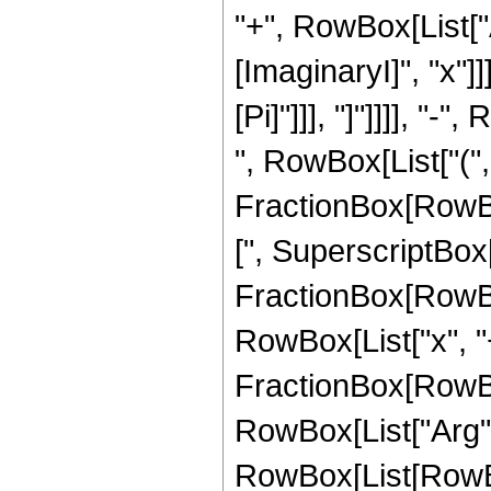
"+", RowBox[List["
[ImaginaryI]", "x"]]]
[Pi]"]]], "]"]]]], "-"
", RowBox[List["("
FractionBox[RowBo
[", SuperscriptBox
FractionBox[RowBox[
RowBox[List["x", "+"
FractionBox[RowBox[L
RowBox[List["Arg",
RowBox[List[RowBo