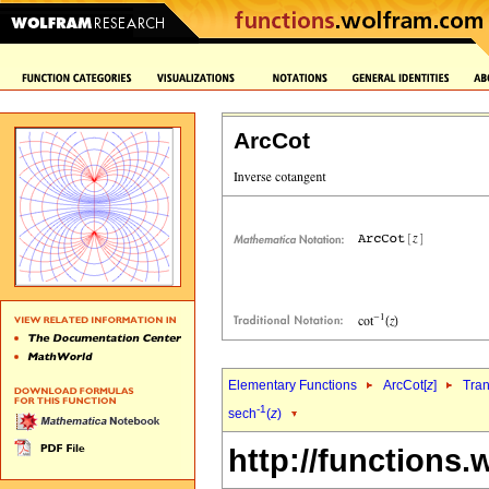
ArcCot
Elementary Functions
ArcCot[
z
]
Tran
-1
sech
(
z
)
http://functions