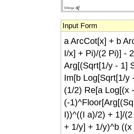
Input Form
a ArcCot[x] + b Arc
I/x] + Pi)/(2 Pi)] - 
Arg[(Sqrt[1/y - 1] S
Im[b Log[Sqrt[1/y - 
(1/2) Re[a Log[(x - I
(-1)^Floor[Arg[(Sqrt
I))^((I a)/2) + 1]/(
+ 1/y] + 1/y)^b ((x -