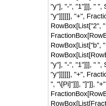
"y"], "-", "1"]]], "
"y"]]]]]], "+", Fractio
RowBox[List["2", " "
FractionBox[RowBox[
RowBox[List["b", " 
RowBox[List[RowBo
"y"], "-", "1"]]], "
"y"]]]]]], "+", Fract
", "\[Pi]"]]], "]"]],
FractionBox[RowBox[
RowBox[List[Fracti