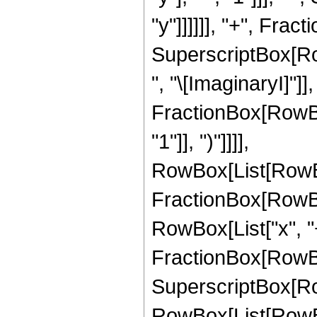
"y"]]]]]], "+", Fracti
SuperscriptBox[Ro
", "\[ImaginaryI]"]]
FractionBox[RowBox[L
"1"]], ")"]]]],
RowBox[List[RowBo
FractionBox[RowBox[
RowBox[List["x", "+"
FractionBox[RowBox[L
SuperscriptBox[Ro
RowBox[List[RowBo