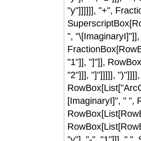
"y"]]]]]], "+", Fracti
SuperscriptBox[Ro
", "\[ImaginaryI]"]]
FractionBox[RowBox[L
"1"]], "]"]], RowBox[
"2"]]], "]"]]]]], ")"]
RowBox[List["ArcCo
[ImaginaryI]", " ",
RowBox[List[RowBo
RowBox[List[RowBo
"y"], "-", "1"]]], "