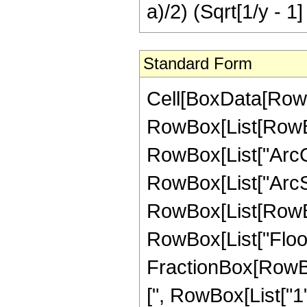
a)/2) (Sqrt[1/y - 1]
Standard Form
Cell[BoxData[RowB
RowBox[List[RowBo
RowBox[List["ArcCot"
RowBox[List["ArcSech
RowBox[List[RowBox[
RowBox[List["Floor"
FractionBox[RowBo
[", RowBox[List["1",