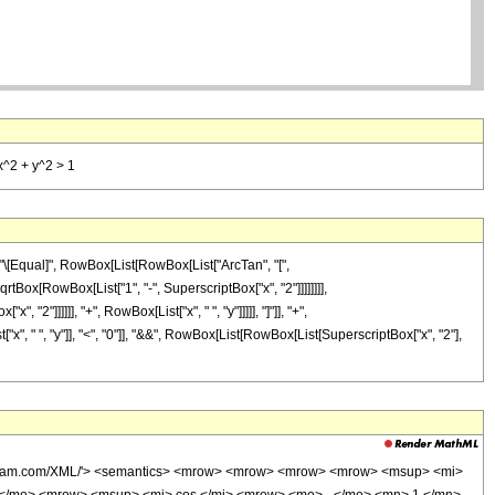
 x^2 + y^2 > 1
, "\[Equal]", RowBox[List[RowBox[List["ArcTan", "[",
rtBox[RowBox[List["1", "-", SuperscriptBox["x", "2"]]]]]]]],
2"]]]]]], "+", RowBox[List["x", " ", "y"]]]]], "]"]], "+",
st["x", " ", "y"]], "<", "0"]], "&&", RowBox[List[RowBox[List[SuperscriptBox["x", "2"],
.wolfram.com/XML/'> <semantics> <mrow> <mrow> <mrow> <mrow> <msup> <mi>