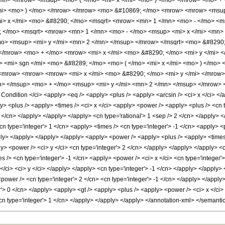
/mn> </mrow> </msup> <mo> ( </mo> <mi> x </mi> <mo> ) </mo> </mrow> <mo> 
/mi> <mo> ) </mo> </mrow> </mrow> <mo> &#10869; </mo> <mrow> <mrow> <msup
> x </mi> <mo> &#8290; </mo> <msqrt> <mrow> <mn> 1 </mn> <mo> - </mo> <ms
; </mo> <msqrt> <mrow> <mn> 1 </mn> <mo> - </mo> <msup> <mi> x </mi> <mn>
o> <msup> <mi> y </mi> <mn> 2 </mn> </msup> </mrow> </msqrt> <mo> &#8290;
</mrow> <mo> + </mo> <mrow> <mi> x </mi> <mo> &#8290; </mo> <mi> y </mi> 
 <mi> sgn </mi> <mo> &#8289; </mo> <mo> ( </mo> <mi> x </mi> <mo> ) </mo> 
 <mrow> <mrow> <mrow> <mi> x </mi> <mo> &#8290; </mo> <mi> y </mi> </mrow
> </msup> <mo> + </mo> <msup> <mi> y </mi> <mn> 2 </mn> </msup> </mrow> <
ndition </ci> <apply> <eq /> <apply> <plus /> <apply> <arcsin /> <ci> x </ci> </a
> <plus /> <apply> <times /> <ci> x </ci> <apply> <power /> <apply> <plus /> <cn t
2 </cn> </apply> </apply> </apply> <cn type='rational'> 1 <sep /> 2 </cn> </apply> <
n type='integer'> 1 </cn> <apply> <times /> <cn type='integer'> -1 </cn> <apply> <
pply> </apply> </apply> </apply> <apply> <power /> <apply> <plus /> <apply> <times
ly> <power /> <ci> y </ci> <cn type='integer'> 2 </cn> </apply> </apply> </apply> 
es /> <cn type='integer'> -1 </cn> <apply> <power /> <ci> x </ci> <cn type='integer'
</ci> <ci> y </ci> </apply> </apply> <cn type='integer'> -1 </cn> </apply> </apply> 
power /> <cn type='integer'> 2 </cn> <cn type='integer'> -1 </cn> </apply> </apply
er'> 0 </cn> </apply> <apply> <gt /> <apply> <plus /> <apply> <power /> <ci> x </ci>
<cn type='integer'> 1 </cn> </apply> </apply> </apply> </annotation-xml> </semant