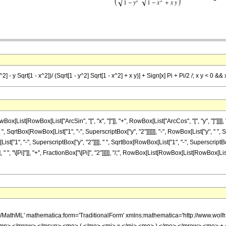
] - y Sqrt[1 - x^2])/ (Sqrt[1 - y^2] Sqrt[1 - x^2] + x y)] + Sign[x] Pi + Pi/2 /; x y < 0 &&
ist[RowBox[List["ArcSin", "[", "x", "]"]], "+", RowBox[List["ArcCos", "[", "y", "]"]]]]
SqrtBox[RowBox[List["1", "-", SuperscriptBox["y", "2"]]]]]], "-", RowBox[List["y", " ", Sq
 "-", SuperscriptBox["y", "2"]]]], " ", SqrtBox[RowBox[List["1", "-", SuperscriptBox["x", "
 " ", "\[Pi]"]], "+", FractionBox["\[Pi]", "2"]]]]], "/;", RowBox[List[RowBox[List[RowBox[Li
h/MathML' mathematica:form='TraditionalForm' xmlns:mathematica='http://www