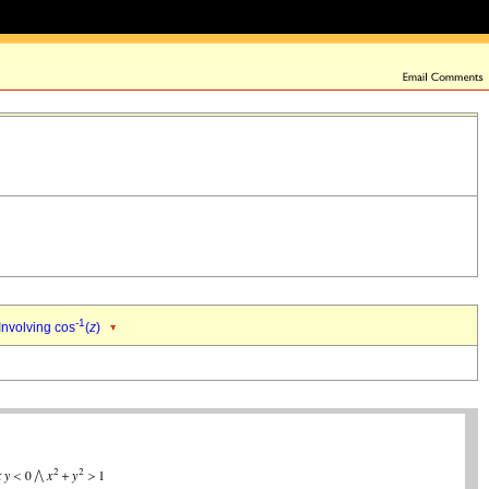
-1
Involving cos
(
z
)