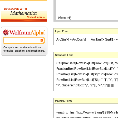
Input Form
ArcSin[x] + ArcCos[y] == ArcTan[(x Sqrt[1 - y^2
Standard Form
Cell[BoxData[RowBox[List[RowBox[List[RowBox[L
FractionBox[RowBox[List[RowBox[List["x", " ", 
RowBox[List[RowBox[List[SqrtBox[RowBox[List["1",
RowBox[List[RowBox[List["Sign", "[", "x", "]"]],
"+", SuperscriptBox["y", "2"]]], ">", "1"]]]]]]]]
MathML Form
<math xmlns='http://www.w3.org/1998/Mat