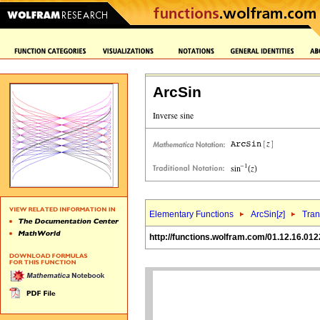
ArcSin
Elementary Functions
ArcSin[
z
]
Tran
http://functions.wolfram.com/01.12.16.012