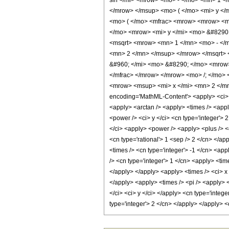
sin </mi> <mrow> <mo> - </mo> <mn> 1 <
</mrow> </msup> <mo> ( </mo> <mi> y <
<mo> ( </mo> <mfrac> <mrow> <mrow> <mi
</mo> <mrow> <mi> y </mi> <mo> &#8290
<msqrt> <mrow> <mn> 1 </mn> <mo> - </m
<mn> 2 </mn> </msup> </mrow> </msqrt> 
&#960; </mi> <mo> &#8290; </mo> <mrow>
</mfrac> </mrow> </mrow> <mo> /; </mo>
<mrow> <msup> <mi> x </mi> <mn> 2 </mn
encoding='MathML-Content'> <apply> <ci> Co
<apply> <arctan /> <apply> <times /> <apply
<power /> <ci> y </ci> <cn type='integer'> 
</ci> <apply> <power /> <apply> <plus /> <c
<cn type='rational'> 1 <sep /> 2 </cn> </a
<times /> <cn type='integer'> -1 </cn> <app
/> <cn type='integer'> 1 </cn> <apply> <tim
</apply> </apply> <apply> <times /> <ci> x 
</apply> <apply> <times /> <pi /> <apply> <
</ci> <ci> y </ci> </apply> <cn type='integ
type='integer'> 2 </cn> </apply> </apply> 