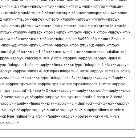
+ </mo> <mrow> <msup> <mi> cos </mi> <mrow> <mo> - </mo> <mn> 1 </mn>
> <mi> tan </mi> <mrow> <mo> - </mo> <mn> 1 </mn> </mrow> </msup>
up> <mi> y </mi> <mn> 2 </mn> </msup> </mrow> </msqrt> </mrow> <mo> -
 2 </mn> </msup> </mrow> </msqrt> </mrow> </mrow> <mrow> <mrow>
 </mo> <msqrt> <mrow> <mn> 1 </mn> <mo> - </mo> <msup> <mi> x </mi>
</mrow> </mrow> </mfrac> <mo> ) </mo> </mrow> <mo> + </mo> <mrow> <mi>
</mrow> </mrow> <mo> + </mo> <mfrac> <mi> &#960; </mi> <mn> 2 </mn>
> <mo> &lt; </mo> <mn> 0 </mn> </mrow> <mo> &#8743; </mo> <mrow>
mo> &gt; </mo> <mn> 1 </mn> </mrow> </mrow> </mrow> <annotation-xml
pply> <apply> <arccos /> <ci> y </ci> </apply> </apply> <apply> <plus />
ype='integer'> 1 </cn> <apply> <times /> <cn type='integer'> -1 </cn> <apply>
/apply> <apply> <times /> <cn type='integer'> -1 </cn> <apply> <times /> <ci> y
power /> <ci> x </ci> <cn type='integer'> 2 </cn> </apply> </apply> </apply>
 /> <apply> <power /> <apply> <plus /> <cn type='integer'> 1 </cn> <apply>
<cn type='rational'> 1 <sep /> 2 </cn> </apply> <apply> <power /> <apply> <plus
> 2 </cn> </apply> </apply> </apply> <cn type='rational'> 1 <sep /> 2 </cn>
</apply> <apply> <times /> <pi /> <apply> <ci> Sign </ci> <ci> x </ci> </apply>
> </apply> </apply> <apply> <and /> <apply> <lt /> <apply> <times /> <ci> x
 <cn type='integer'> 2 </cn> </apply> <apply> <power /> <ci> y </ci> <cn
ics> </math>