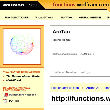
ArcTan
Elementary Functions
ArcTan[
z
]
Tra
http://functions