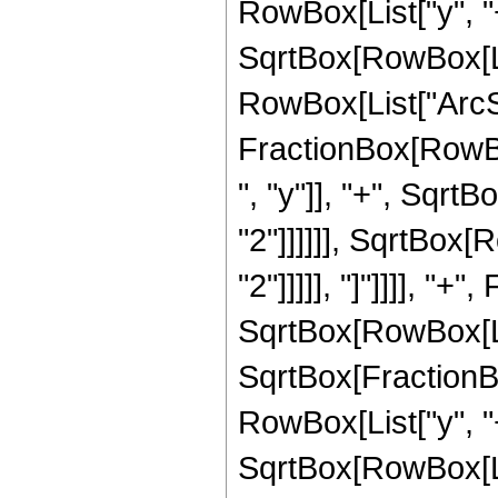
RowBox[List["y", "+
SqrtBox[RowBox[List
RowBox[List["ArcSi
FractionBox[RowBox
", "y"]], "+", Sqrt
"2"]]]]]], SqrtBox[
"2"]]]]], "]"]]]], "+
SqrtBox[RowBox[List
SqrtBox[FractionB
RowBox[List["y", "+
SqrtBox[RowBox[List