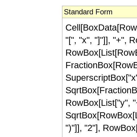
Standard Form
Cell[BoxData[Row
"[", "x", "]"]], "+",
RowBox[List[RowBo
FractionBox[RowBo
SuperscriptBox["x", 
SqrtBox[FractionB
RowBox[List["y", "+
SqrtBox[RowBox[List
")"]], "2"], RowBox[