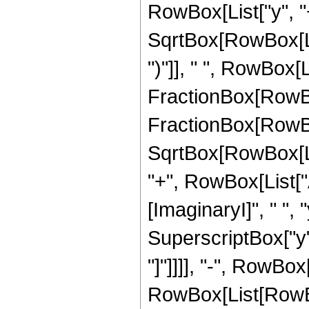
RowBox[List["y", "+
SqrtBox[RowBox[List
")"]], " ", RowBox[L
FractionBox[RowBo
FractionBox[RowBox[
SqrtBox[RowBox[List
"+", RowBox[List["
[ImaginaryI]", " ", 
SuperscriptBox["y", "
"]"]]]], "-", RowBox
RowBox[List[RowBox