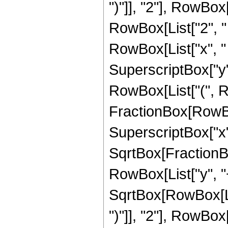
")"]], "2"], RowBox[
RowBox[List["2", "
RowBox[List["x", "
SuperscriptBox["y", "
RowBox[List["(", R
FractionBox[RowBo
SuperscriptBox["x", 
SqrtBox[FractionB
RowBox[List["y", "+
SqrtBox[RowBox[List
")"]], "2"], RowBox[