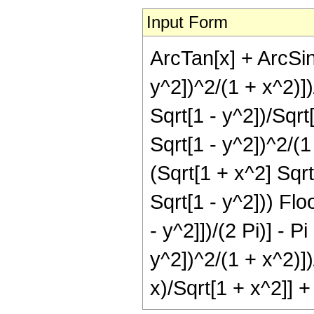
Input Form
ArcTan[x] + ArcSin[
y^2])^2/(1 + x^2)])
Sqrt[1 - y^2])/Sqrt
Sqrt[1 - y^2])^2/(1 
(Sqrt[1 + x^2] Sqrt
Sqrt[1 - y^2])) Floo
- y^2]])/(2 Pi)] - P
y^2])^2/(1 + x^2)])/
x)/Sqrt[1 + x^2]] + 