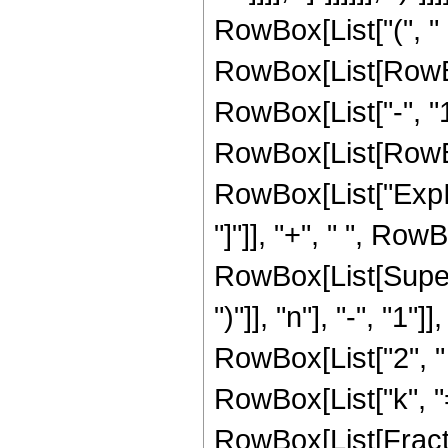
RowBox[List["(", " 
RowBox[List[RowBo
RowBox[List["-", "1"
RowBox[List[RowBox[Li
RowBox[List["ExpInte
"]"]], "+", " ", Ro
RowBox[List[Supers
")"]], "n"], "-", "1"]
RowBox[List["2", 
RowBox[List["k", "=
RowBox[List[Fract