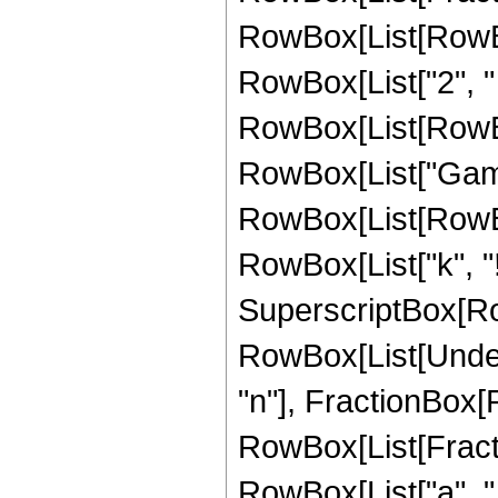
RowBox[List[RowBox[L
RowBox[List["2", " 
RowBox[List[RowBox[L
RowBox[List["Gamma
RowBox[List[RowBox[Li
RowBox[List["k", "!"
SuperscriptBox[RowB
RowBox[List[Undero
"n"], FractionBox[
RowBox[List[Fract
RowBox[List["a", " ",