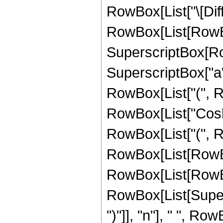
RowBox[List["\[Diffe
RowBox[List[RowBox
SuperscriptBox[RowB
SuperscriptBox["a",
RowBox[List["(", R
RowBox[List["CoshInt
RowBox[List["(", 
RowBox[List[RowBox[
RowBox[List[RowBox[Li
RowBox[List[Supers
")"]], "n"], " ", R