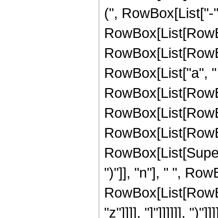
(", RowBox[List["-", 
RowBox[List[RowBox[
RowBox[List[RowBox
RowBox[List["a", " "
RowBox[List[RowB
RowBox[List[RowBox[
RowBox[List[RowBox[Li
RowBox[List[Supers
")"]], "n"], " ", R
RowBox[List[RowBox[
"z"]]]], "]"]]]]]], ")