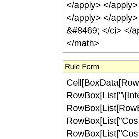
Rule Form
Cell[BoxData[RowB
RowBox[List["\[Inte
RowBox[List[RowBox
RowBox[List["Cosh", 
RowBox[List["CoshIn