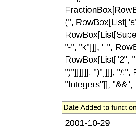
FractionBox[RowBo
(", RowBox[List["a", 
RowBox[List[Supers
"-", "k"]]], " ", R
RowBox[List["2", " ", 
")"]]]]]], ")"]]]], 
"Integers"]], "&&", 
Date Added to function
2001-10-29