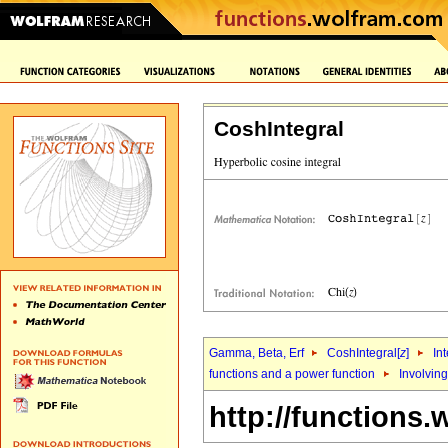
CoshIntegral
Gamma, Beta, Erf
CoshIntegral[
z
]
In
functions and a power function
Involvin
http://functions