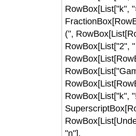
RowBox[List["k", "="
FractionBox[RowBo
(", RowBox[List[RowBo
RowBox[List["2", " 
RowBox[List[RowBox[L
RowBox[List["Gamma
RowBox[List[RowBox[Li
RowBox[List["k", "!"
SuperscriptBox[RowB
RowBox[List[Undero
"n"],