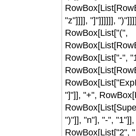
RowBox[List[RowBox[
"z"]]]], "]"]]]]]], "
RowBox[List["(",
RowBox[List[RowBo
RowBox[List["-", "1"
RowBox[List[RowBox[Li
RowBox[List["ExpInte
"]"]], "+", RowBox[
RowBox[List[Supers
")"]], "n"], "-", "1"]
RowBox[List["2", 