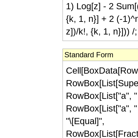
1) Log[z] - 2 Sum[(
{k, 1, n}] + 2 (-1
z])/k!, {k, 1, n}])
Standard Form
Cell[BoxData[RowB
RowBox[List[Supers
RowBox[List["a", " "
RowBox[List["a", " ",
"\[Equal]",
RowBox[List[Frac