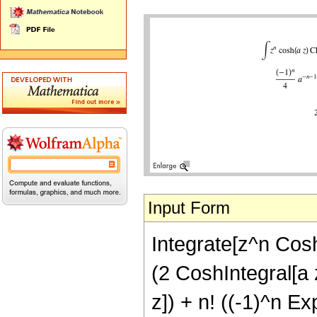
Input Form
Integrate[z^n Cosh[
(2 CoshIntegral[a 
z]) + n! ((-1)^n Ex