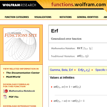
Erf
Gamma, Beta, Erf
Erf[
z
,
z
]
Specific
1
2
Values at infinities