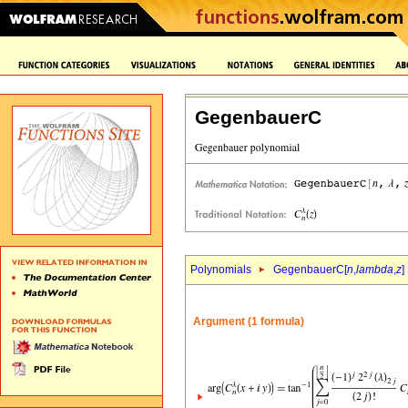
GegenbauerC
Polynomials
GegenbauerC[
n
,
lambda
,
z
]
Argument (1 formula)