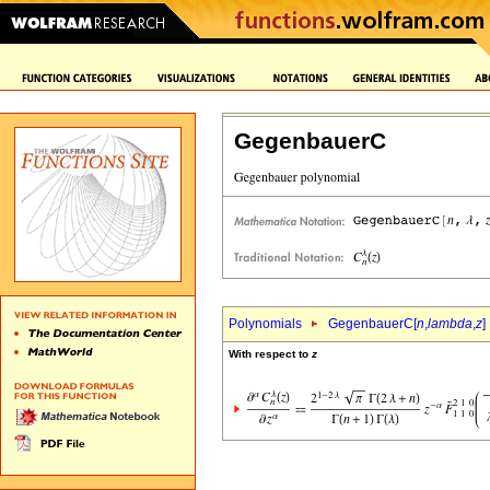
GegenbauerC
Polynomials
GegenbauerC[
n
,
lambda
,
z
]
With respect to
z