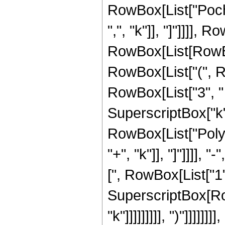
RowBox[List["Poch
",", "k"]], "]"]]]], 
RowBox[List[RowBox[L
RowBox[List["(", R
RowBox[List["3", " "
SuperscriptBox["k", 
RowBox[List["Poly
"+", "k"]], "]"]]]]
[", RowBox[List["1", "
SuperscriptBox[RowB
"k"]]]]]]]]], ")"]]]]]