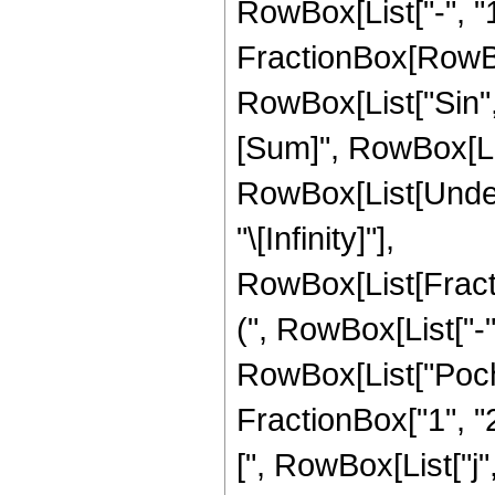
RowBox[List["-", "1
FractionBox[RowBox[Li
RowBox[List["Sin",
[Sum]", RowBox[List["
RowBox[List[Undero
"\[Infinity]"],
RowBox[List[Frac
(", RowBox[List["-", 
RowBox[List["Poch
FractionBox["1", "2"
[", RowBox[List["j", ",