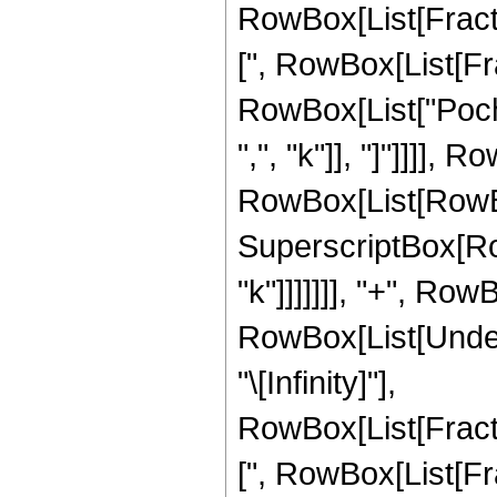
RowBox[List[Frac
[", RowBox[List[Fract
RowBox[List["Poch
",", "k"]], "]"]]]], 
RowBox[List[RowBox[L
SuperscriptBox[RowB
"k"]]]]]]], "+", Ro
RowBox[List[Undero
"\[Infinity]"],
RowBox[List[Frac
[", RowBox[List[Fract