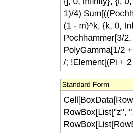
{j, 0, Infinity}, {i
1)/4) Sum[((Pochh
(1 - m)^k, {k, 0, I
Pochhammer[3/2, k]
PolyGamma[1/2 + k]
/; !Element[(Pi + 2
Standard Form
Cell[BoxData[RowBo
RowBox[List["z", ","
RowBox[List[RowBo