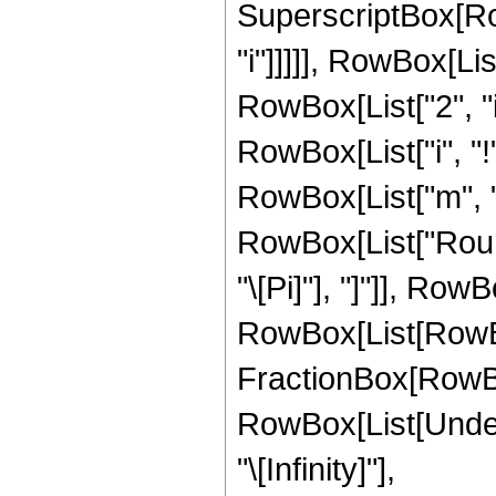
SuperscriptBox[RowB
"i"]]]]], RowBox[Li
RowBox[List["2", "i"]
RowBox[List["i", "!
RowBox[List["m", "-",
RowBox[List["Round"
"\[Pi]"], "]"]], Row
RowBox[List[RowBox[
FractionBox[RowBox[
RowBox[List[Undero
"\[Infinity]"],