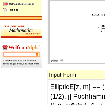
Input Form
EllipticE[z, m] =
(1/2), j] Pochhammer[