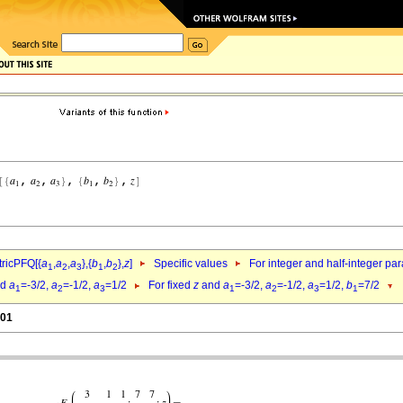
ricPFQ[{
a
,
a
,
a
},{
b
,
b
},
z
]
Specific values
For integer and half-integer pa
1
2
3
1
2
nd
a
=-3/2,
a
=-1/2,
a
=1/2
For fixed
z
and
a
=-3/2,
a
=-1/2,
a
=1/2,
b
=7/2
1
2
3
1
2
3
1
.01