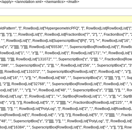
attern", "[", RowBox[List["HypergeometricPFQ", "[", RowBox[List[RowBox[List["{", Row
]], "}"]], ",", RowBox[List["{", RowBox[List[FractionBox["7", "2"], ",", FractionBox["7", "2"]]],
 RowBox[List["(", RowBox[List[SuperscriptBox["\[Pi]", "2"], "+", RowBox[List["16", " ", Su
["z", "2"]]]]], ")"]]]], RowBox[List["65536", " ", SuperscriptBox[RowBox[List["(", RowBox[List[
ox[List["1", "-", "z"]]], " ", RowBox[List["(", RowBox[List["171", "+", RowBox[List["1450"
]]]], ")"]]]], RowBox[List["131072", " ", SuperscriptBox["z", "2"]]]], "-", FractionBox[Ro
"288", " ", SuperscriptBox["z", "2"]]], "-", RowBox[List["256", " ", SuperscriptBox["z", "3"
"]"]]]], RowBox[List["131072", " ", SuperscriptBox[RowBox[List["(", RowBox[List["-", "z"]], "
List["16", " ", "z"]], "+", RowBox[List["48", " ", SuperscriptBox["z", "2"]]]]], ")"]], " 
"]"]], "2"]]], RowBox[List["32768", " ", SuperscriptBox[RowBox[List["(", RowBox[List["-", "z"
ist["16", " ", "z"]], "+", RowBox[List["48", " ", SuperscriptBox["z", "2"]]]]], ")"]], " ", 
owBox[List["Log", "[", RowBox[List["1", "+", SqrtBox[RowBox[List["1", "-", "z"]]], "+", SqrtB
, "z"]], ")"]], RowBox[List["5", "/", "2"]]]]]], "+", FractionBox[RowBox[List["225", " ", R
]]]], ")"]], " ", RowBox[List["PolyLog", "[", RowBox[List["2", ",", RowBox[List[RowBox[List[
ox[RowBox[List["(", RowBox[List["-", "z"]], ")"]], RowBox[List["5", "/", "2"]]]]]], "-", Fr
48", " ", SuperscriptBox["z", "2"]]]]], ")"]], " ", RowBox[List["PolyLog", "[", RowBox[List["
Box[List["16384", " ", SuperscriptBox[RowBox[List["(", RowBox[List["-", "z"]], ")"]], RowBox[L