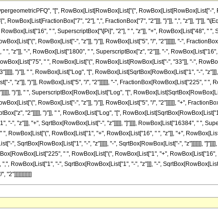
eometricPFQ", "[", RowBox[List[RowBox[List["{", RowBox[List[RowBox[List["-", Fraction
["{", RowBox[List[FractionBox["7", "2"], ",", FractionBox["7", "2"]]], "}"]], ",", "z"]], "]"]
wBox[List["16", " ", SuperscriptBox["\[Pi]", "2"], " ", "z"]], "+", RowBox[List["48", " ", Supe
[List["(", RowBox[List["-", "z"]], ")"]], RowBox[List["5", "/", "2"]]]]]], "-", FractionBox
, "z"]], "-", RowBox[List["1800", " ", SuperscriptBox["z", "2"]]], "-", RowBox[List["16", " 
owBox[List["75", " ", RowBox[List["(", RowBox[List[RowBox[List["-", "33"]], "-", RowBox[Lis
]]]], ")"]], " ", RowBox[List["Log", "[", RowBox[List[SqrtBox[RowBox[List["1", "-", "z"]]], 
, "z"]], ")"]], RowBox[List["5", "/", "2"]]]]]], "-", FractionBox[RowBox[List["225", " ", R
]]], ")"]], " ", SuperscriptBox[RowBox[List["Log", "[", RowBox[List[SqrtBox[RowBox[List["1", 
x[List["(", RowBox[List["-", "z"]], ")"]], RowBox[List["5", "/", "2"]]]]]], "+", Fractio
ptBox["z", "2"]]]]], ")"]], " ", RowBox[List["Log", "[", RowBox[List[SqrtBox[RowBox[List["1", "
"-", "z"]]], "+", SqrtBox[RowBox[List["-", "z"]]]]], "]"]]]], RowBox[List["16384", " ", Sup
 ", RowBox[List["(", RowBox[List["1", "+", RowBox[List["16", " ", "z"]], "+", RowBox[List["4
-", SqrtBox[RowBox[List["1", "-", "z"]]]]], "-", SqrtBox[RowBox[List["-", "z"]]]]]]], "]"]
tionBox[RowBox[List["225", " ", RowBox[List["(", RowBox[List["1", "+", RowBox[List["16", " ", 
", RowBox[List["1", "-", SqrtBox[RowBox[List["1", "-", "z"]]], "-", SqrtBox[RowBox[List["-
"2"]]]]]]]]]]]]